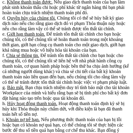
c.
Không thanh toán được.
Nếu giao dịch thanh toán của bạn làm
phát sinh khoản thấu chi hoặc phí khác từ ngân hàng thì bạn phải
hoàn toàn chịu trách nhiệm thanh toán phí đó.
d.
Quyền hủy của chúng tôi.
Chúng tôi có thể sẽ hủy bất kỳ giao
dịch nào nếu cho rằng giao dịch đó vi phạm Thỏa thuận này hoặc
nếu cho rằng làm vậy có thể sẽ tránh được tổn thất tài chính.
e.
Giới hạn thanh toán.
Để tránh tổn thất tài chính cho bạn hoặc
chúng tôi, có thể chúng tôi sẽ hoãn thanh toán trong một khoảng
thời gian, giới hạn công cụ thanh toán cho một giao dịch, giới hạn
khả năng mua hoặc vô hiệu hóa tài khoản của bạn.
f.
Chia sẻ thông tin.
Để tránh tổn thất tài chính cho bạn hoặc cho
chúng tôi, có thể chúng tôi sẽ liên hệ với nhà phát hành công cụ
thanh toán, cơ quan hành pháp hoặc bên thứ ba chịu ảnh hưởng (kể
cả những người dùng khác) và chia sẻ chi tiết của bất kỳ khoản
thanh toán nào liên quan đến bạn, nếu chúng tôi cho rằng làm vậy
có thể sẽ tránh được tổn thất tài chính hoặc việc vi phạm pháp luật.
g.
Bảo mật.
Bạn chịu trách nhiệm duy trì tính bảo mật cho tài khoản
Workplace của mình và hiểu rằng bạn sẽ bị tính phí cho bất kỳ đơn
đặt hàng nào tạo trên hoặc qua tài khoản đó.
h.
Hủy hoạt động thanh toán.
Hoạt động thanh toán định kỳ sẽ bị
hủy khi Thỏa thuận này chấm dứt, với điều kiện là bạn đã thanh
toán hết số tiền nợ.
i.
Khoản nợ trễ hạn.
Nếu phương thức thanh toán của bạn bị lỗi
hoặc bạn có khoản nợ quá hạn, có thể chúng tôi sẽ thực hiện các
bước để thu số tiền quá hạn bằng cơ chế thu khác. Bạn đồng ý