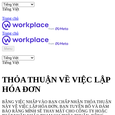
Tiếng Việt
Trang chủ
Trang chủ
Menu
Tiếng Việt
THỎA THUẬN VỀ VIỆC LẬP
HÓA ĐƠN
BẰNG VIỆC NHẤP VÀO BẠN CHẤP NHẬN THỎA THUẬN
NÀY VỀ VIỆC LẬP HÓA ĐƠN, BẠN TUYÊN BỐ VÀ ĐẢM
BẢO RẰNG MÌNH SẼ THAY MẶT CHO CÔNG TY HOẶC