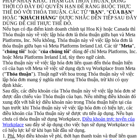
PHÁP NHÂN KHÁC THAM GIA THỎA THUẬN, ĐỒNG
THỜI CÓ ĐẦY ĐỦ QUYỀN HẠN ĐỂ RÀNG BUỘC THỰC
THỂ ĐÓ VỚI THỎA THUẬN. CÁC TỪ "
BẠN
", "
CỦA BẠN
"
HOẶC "
KHÁCH HÀNG
" ĐƯỢC NHẮC ĐẾN TIẾP SAU ĐÂY
DÙNG ĐỂ CHỈ THỰC THỂ ĐÓ.
Nếu bạn có địa điểm kinh doanh chính tại Hoa Kỳ hoặc Canada thì
Thỏa thuận này về việc lập hóa đơn là thỏa thuận giữa bạn và Meta
Platforms, Inc. Nếu không, Thỏa thuận này về việc lập hóa đơn là
thỏa thuận giữa bạn và Meta Platforms Ireland Ltd. Các từ "
Meta
",
"
chúng tôi
"
hoặc "
của chúng tôi
" dùng để chỉ Meta Platforms, Inc.
hoặc Meta Platforms Ireland Ltd, tùy theo ngữ cảnh.
Thỏa thuận này về việc lập hóa đơn liên quan đến thỏa thuận hiện
có của bạn với Meta về việc sử dụng dịch vụ Workplace from Meta
("
Thỏa thuận
"). Thuật ngữ viết hoa trong Thỏa thuận này về việc
lập hóa đơn mang ý nghĩa như trong Thỏa thuận, trừ khi có quy
định khác.
Sau đây, các điều khoản của Thỏa thuận này về việc lập hóa đơn sẽ
được dẫn chiếu vào Thỏa thuận của bạn. Nếu những điều khoản đó
xung đột với bất kỳ điều khoản nào trong Thỏa thuận hiện tại của
bạn trước khi Thỏa thuận này về việc lập hóa đơn có hiệu lực, các
điều khoản của Thỏa thuận này sẽ được ưu tiên áp dụng. Nếu bạn
chưa có thỏa thuận sử dụng Workplace,
Điều khoản trực tuyến của
Workplace
sau đây sẽ áp dụng cho việc bạn sử dụng Workplace và
có hiệu lực kể từ khi bạn bắt đầu sử dụng.
1.
Phí.
Mọi điều khoản về phí, thời hạn thanh toán và thuế liên quan