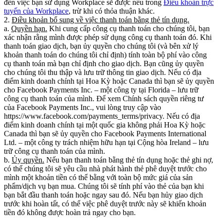
đến việc bạn sử dụng Workplace sẽ được nêu trong
Điều khoản trực
tuyến của Workplace
, trừ khi có thỏa thuận khác.
2.
Điều khoản bổ sung về việc thanh toán bằng thẻ tín dụng.
a.
Quyền hạn.
Khi cung cấp công cụ thanh toán cho chúng tôi, bạn
xác nhận rằng mình được phép sử dụng công cụ thanh toán đó. Khi
thanh toán giao dịch, bạn ủy quyền cho chúng tôi (và bên xử lý
khoản thanh toán do chúng tôi chỉ định) tính toàn bộ phí vào công
cụ thanh toán mà bạn chỉ định cho giao dịch. Bạn cũng ủy quyền
cho chúng tôi thu thập và lưu trữ thông tin giao dịch. Nếu có địa
điểm kinh doanh chính tại Hoa Kỳ hoặc Canada thì bạn sẽ ủy quyền
cho Facebook Payments Inc. – một công ty tại Florida – lưu trữ
công cụ thanh toán của mình. Để xem Chính sách quyền riêng tư
của Facebook Payments Inc., vui lòng truy cập vào
https://www.facebook.com/payments_terms/privacy. Nếu có địa
điểm kinh doanh chính tại một quốc gia không phải Hoa Kỳ hoặc
Canada thì bạn sẽ ủy quyền cho Facebook Payments International
Ltd. – một công ty trách nhiệm hữu hạn tại Cộng hòa Ireland – lưu
trữ công cụ thanh toán của mình.
b.
Ủy quyền.
Nếu bạn thanh toán bằng thẻ tín dụng hoặc thẻ ghi nợ,
có thể chúng tôi sẽ yêu cầu nhà phát hành thẻ phê duyệt trước cho
mình một khoản tiền có thể bằng với toàn bộ mức giá của sản
phẩm/dịch vụ bạn mua. Chúng tôi sẽ tính phí vào thẻ của bạn khi
bạn bắt đầu thanh toán hoặc ngay sau đó. Nếu bạn hủy giao dịch
trước khi hoàn tất, có thể việc phê duyệt trước này sẽ khiến khoản
tiền đó không được hoàn trả ngay cho bạn.